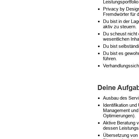
Leistungsportfolio
Privacy by Design
Fremdwörter für di
Du bist in der La
aktiv zu steuern.​
Du scheust nicht 
wesentlichen Inhal
Du bist selbständ
Du bist es gewohnt
führen.​
Verhandlungssich
Deine Aufga
Ausbau des Servic
Identifikation u
Management und C
Optimierungen).​
Aktive Beratung 
dessen Leistungs
Übersetzung von 