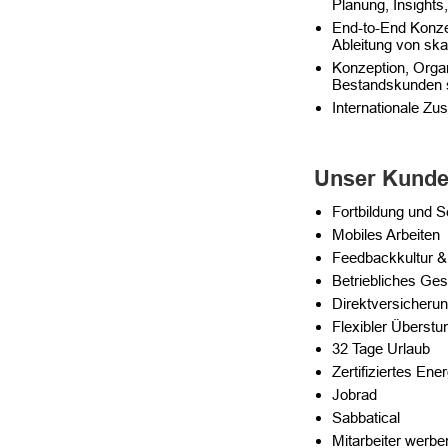
Planung, Insights,
End-to-End Konze
Ableitung von ska
Konzeption, Organ
Bestandskunden s
Internationale Zu
Unser Kunde 
Fortbildung und 
Mobiles Arbeiten
Feedbackkultur &
Betriebliches G
Direktversicheru
Flexibler Überst
32 Tage Urlaub
Zertifiziertes E
Jobrad
Sabbatical
Mitarbeiter werbe