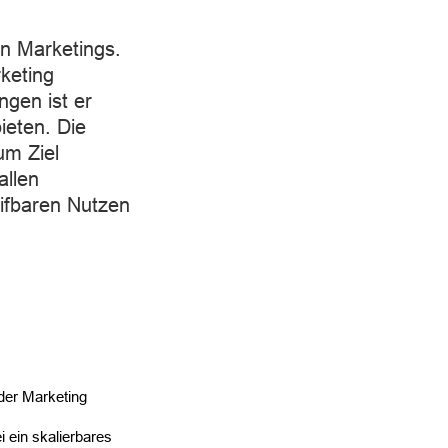
n Marketings.
keting
gen ist er
ieten. Die
um Ziel
allen
eifbaren Nutzen
der Marketing
 ein skalierbares