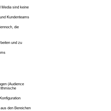
l Media sind keine
t- und Kundenteams
dennoch, die
rbeiten und zu
Teams
ungen (Audience
rithmische
Konfiguration
 aus den Bereichen