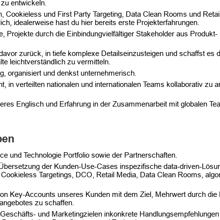
 zu entwickeln.​
, Cookieless und First Party Targeting, Data Clean Rooms und Retai
ch, idealerweise hast du hier bereits erste Projekterfahrungen.​
ge, Projekte durch die Einbindungvielfältiger Stakeholder aus Produk
davor zurück, in tiefe komplexe Detailseinzusteigen und schaffst es 
te leichtverständlich zu vermitteln​.
ig, organisiert und denkst unternehmerisch​.
, in verteilten nationalen und internationalen Teams kollaborativ zu a
eres Englisch und Erfahrung in der Zusammenarbeit mit globalen 
ben
e und Technologie Portfolio sowie der Partnerschaften​.
nd Übersetzung der Kunden-Use-Cases inspezifische data-driven-Lös
ookieless Targetings, DCO, Retail Media, Data Clean Rooms, algo
von Key-Accounts unseres Kunden mit dem Ziel, Mehrwert durch die 
angebotes zu schaffen​.
Geschäfts- und Marketingzielen inkonkrete Handlungsempfehlungen