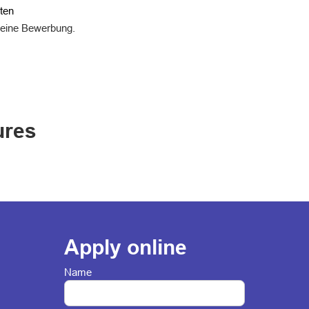
äten
Deine Bewerbung.
ures
Apply online
Name