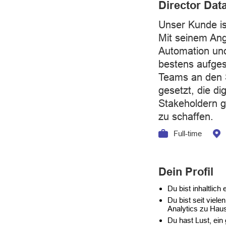
Director Dat
Unser Kunde is
Mit seinem Ang
Automation und
bestens aufges
Teams an den 
gesetzt, die d
Stakeholdern g
zu schaffen.
Full-time
Dein Profil
Du bist inhaltlich
Du bist seit viel
Analytics zu Haus
Du hast Lust, ein